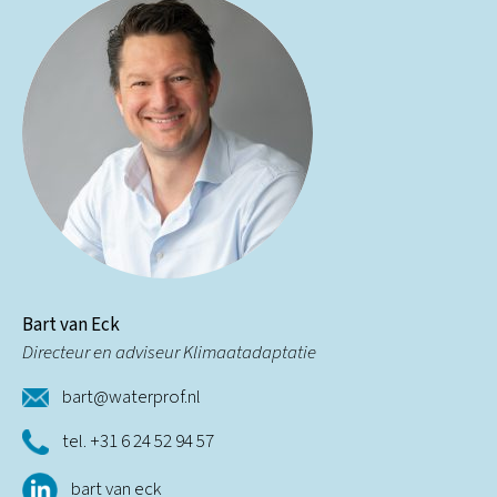
Bart van Eck
Directeur en adviseur Klimaatadaptatie
bart@waterprof.nl
tel. +31 6 24 52 94 57
bart van eck