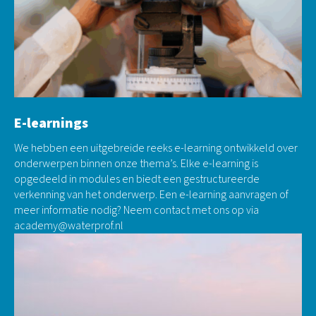
E-learnings
We hebben een uitgebreide reeks e-learning ontwikkeld over
onderwerpen binnen onze thema’s. Elke e-learning is
opgedeeld in modules en biedt een gestructureerde
verkenning van het onderwerp. Een e-learning aanvragen of
meer informatie nodig? Neem contact met ons op via
academy@waterprof.nl