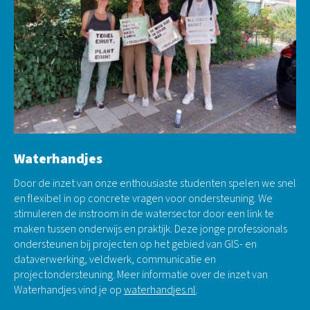
Waterhandjes
Door de inzet van onze enthousiaste studenten spelen we snel
en flexibel in op concrete vragen voor ondersteuning. We
stimuleren de instroom in de watersector door een link te
maken tussen onderwijs en praktijk. Deze jonge professionals
ondersteunen bij projecten op het gebied van GIS- en
dataverwerking, veldwerk, communicatie en
projectondersteuning. Meer informatie over de inzet van
Waterhandjes vind je op
waterhandjes.nl
.