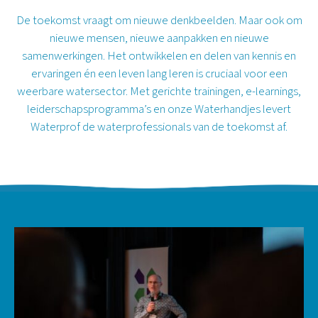
De toekomst vraagt om nieuwe denkbeelden. Maar ook om
nieuwe mensen, nieuwe aanpakken en nieuwe
samenwerkingen. Het ontwikkelen en delen van kennis en
ervaringen én een leven lang leren is cruciaal voor een
weerbare watersector. Met gerichte trainingen, e-learnings,
leiderschapsprogramma’s en onze Waterhandjes levert
Waterprof de waterprofessionals van de toekomst af.