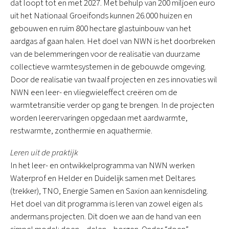
dat loopt tot en met 2027. Met behulp van 200 miljoen euro
uit het Nationaal Groeifonds kunnen 26.000 huizen en
gebouwen en ruim 800 hectare glastuinbouw van het
aardgas af gaan halen. Het doel van NWN is het doorbreken
van de belemmeringen voor de realisatie van duurzame
collectieve warmtesystemen in de gebouwde omgeving.
Door de realisatie van twaalf projecten en zes innovaties wil
NWN een leer- en vliegwieleffect creëren om de
warmtetransitie verder op gang te brengen. In de projecten
worden leerervaringen opgedaan met aardwarmte,
restwarmte, zonthermie en aquathermie.
Leren uit de praktijk
In het leer- en ontwikkelprogramma van NWN werken
Waterprof en Helder en Duidelijk samen met Deltares
(trekker), TNO, Energie Samen en Saxion aan kennisdeling.
Het doel van dit programma is leren van zowel eigen als
andermans projecten. Dit doen we aan de hand van een