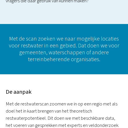
vragers die daar gebruik van kunnen maken?
Met de scan zoeken we naar mogelijke locaties
voor restwater in een gebied. Dat doen we voor
gemeenten, waterschappen of andere
terreinbeherende organisaties.
De aanpak
Met de restwaterscan zoomen we in op een regio met als
doel het in kaart brengen van het theoretisch
restwaterpotentieel. Dit doen we met beschikbare data,
het voeren van gesprekken met experts en veldonderzoek.