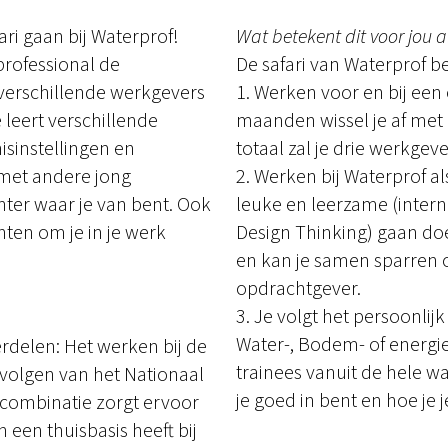
ari gaan bij Waterprof!
Wat betekent dit voor jou a
professional de
De safari van Waterprof be
j verschillende werkgevers
1. Werken voor en bij een
 leert verschillende
maanden wissel je af met 
sinstellingen en
totaal zal je drie werkge
 met andere jong
2. Werken bij Waterprof als
hter waar je van bent. Ook
leuke en leerzame (intern
ten om je in je werk
Design Thinking) gaan do
en kan je samen sparren 
opdrachtgever.
3. Je volgt het persoonli
Water-, Bodem- of energie
erdelen: Het werken bij de
trainees vanuit de hele w
 volgen van het Nationaal
je goed in bent en hoe je j
 combinatie zorgt ervoor
 een thuisbasis heeft bij