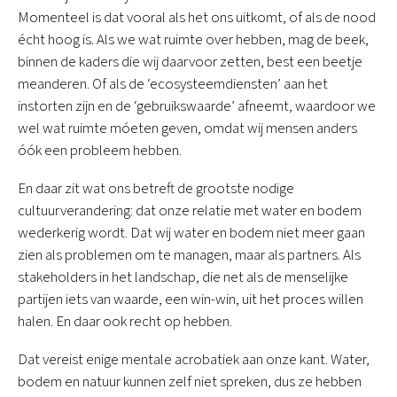
Momenteel is dat vooral als het ons uitkomt, of als de nood
écht hoog is. Als we wat ruimte over hebben, mag de beek,
binnen de kaders die wij daarvoor zetten, best een beetje
meanderen. Of als de ‘ecosysteemdiensten’ aan het
instorten zijn en de ‘gebruikswaarde’ afneemt, waardoor we
wel wat ruimte móeten geven, omdat wij mensen anders
óók een probleem hebben.
En daar zit wat ons betreft de grootste nodige
cultuurverandering: dat onze relatie met water en bodem
wederkerig wordt. Dat wij water en bodem niet meer gaan
zien als problemen om te managen, maar als partners. Als
stakeholders in het landschap, die net als de menselijke
partijen iets van waarde, een win-win, uit het proces willen
halen. En daar ook recht op hebben.
Dat vereist enige mentale acrobatiek aan onze kant. Water,
bodem en natuur kunnen zelf niet spreken, dus ze hebben