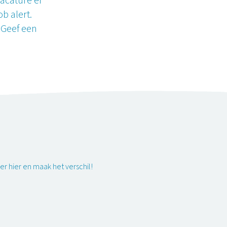
acature er
ob alert.
. Geef een
eer hier en maak het verschil!