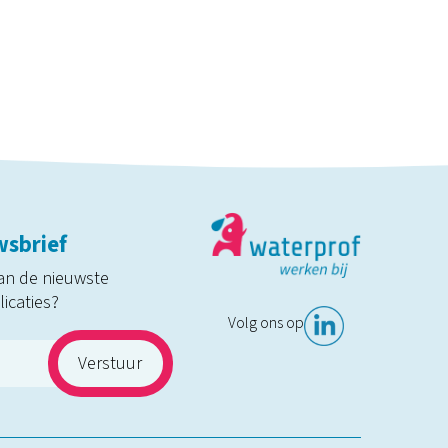
wsbrief
an de nieuwste
icaties?
Volg ons op