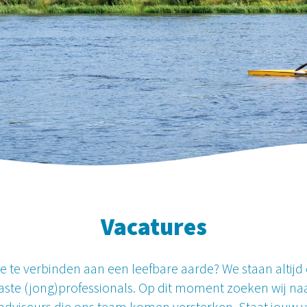
Vacatures
je te verbinden aan e
e
n leefbare aarde? We staan altij
aste (jong)pro
fessionals. Op dit moment zoeken wij na