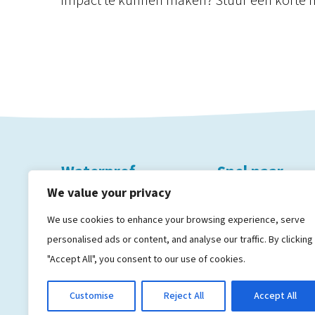
impact te kunnen maken? Stuur een korte m
Waterprof
Snel naar
We value your privacy
Grebbeberglaan 15
Vacatures
We use cookies to enhance your browsing experience, serve
3527 VX Utrecht
Studenten
personalised ads or content, and analyse our traffic. By clicking
info@waterprof.nl
Werken bij Waterp
"Accept All", you consent to our use of cookies.
Customise
Reject All
Accept All