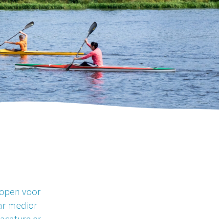
d open voor
ar medior