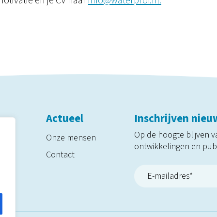
otivatie en je CV naar
info@waterprof.nl.
Actueel
Inschrijven nieu
Op de hoogte blijven v
Onze mensen
ontwikkelingen en publ
Contact
rof